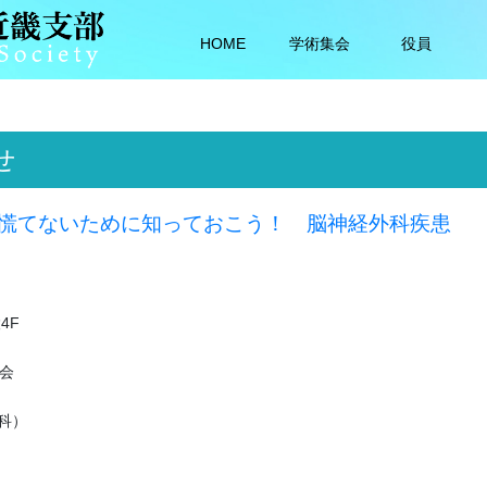
HOME
学術集会
役員
せ
慌てないために知っておこう！ 脳神経外科疾患
4F
会
科）