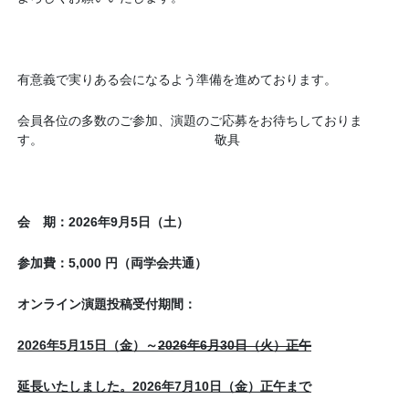
有意義で実りある会になるよう準備を進めております。
会員各位の多数のご参加、演題のご応募をお待ちしておりま
す。
敬具
会 期：
2026
年
9
月
5
日（土）
参加費：
5,000
円（両学会共通）
オンライン演題投稿受付期間：
2026
年
5
月
15
日（金）～
2026年
6
月
30
日（火）正午
延長いたしました。
2026
年
7
月
10
日（金）正午まで