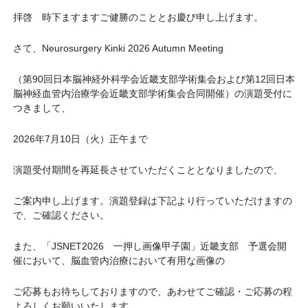
拝啓 時下ますますご健勝のこととお慶び申し上げます。
さて、
Neurosurgery Kinki 2026 Autumn Meeting
（第
90
回日本脳神経外科学会近畿支部学術集会および第
12
回日本
脳神経血管内治療学会近畿支部学術集会合同開催）の演題受付に
つきまして、
2026年
7
月
10
日（火）正午まで
演題受付期間を再延長させていただくこととなりましたので、
ご案内申し上げます。演題登録は下記より行っていただけますの
で、ご確認ください。
また、「
JSNET2026
一押し画像甲子園」近畿支部 予選会開
催において、脳血管内治療において有用な画像の
ご応募もお待ちしておりますので、あわせてご確認・ご応募の程
よろしくお願いいたします。